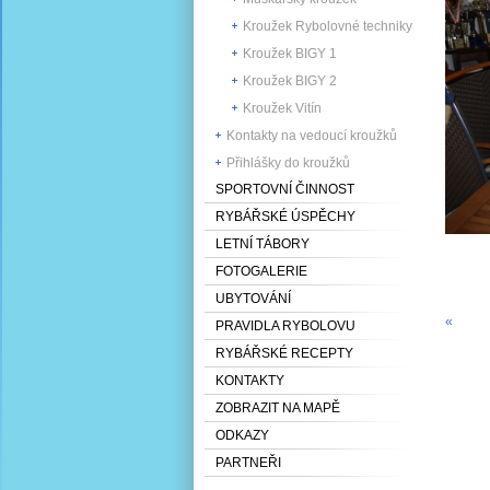
Kroužek Rybolovné techniky
Kroužek BIGY 1
Kroužek BIGY 2
Kroužek Vitín
Kontakty na vedoucí kroužků
Přihlášky do kroužků
SPORTOVNÍ ČINNOST
RYBÁŘSKÉ ÚSPĚCHY
LETNÍ TÁBORY
FOTOGALERIE
UBYTOVÁNÍ
«
PRAVIDLA RYBOLOVU
RYBÁŘSKÉ RECEPTY
KONTAKTY
ZOBRAZIT NA MAPĚ
ODKAZY
PARTNEŘI