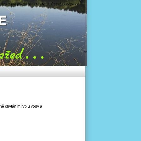
užek 2 pro pokročilé | ČRS MO 3 České Budějovice
žně chytáním ryb u vody a