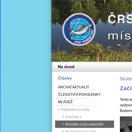
Na úvod
Články
Na úvo
ARCHIV AKTUALIT
Zač
ČLENSTVÍ A POVOLENKY
Tento k
MLÁDEŽ
vyzkouš
Rybářské kroužky
Budeme 
Kroužek 1
Kroužek 2 pro pokročilé
Muškařský kroužek