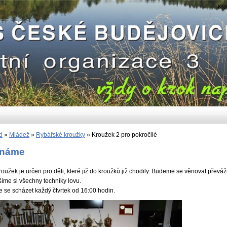
Kro
d
»
Mládež
»
Rybářské kroužky
»
Kroužek 2 pro pokročilé
ínáme
roužek je určen pro děti, které již do kroužků již chodily. Budeme se věnovat převá
íme si všechny techniky lovu.
se scházet každý čtvrtek od 16:00 hodin.