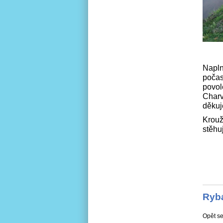
Napln
počas
povol
Charv
děku
Krouž
stěhu
Ryb
Opět se