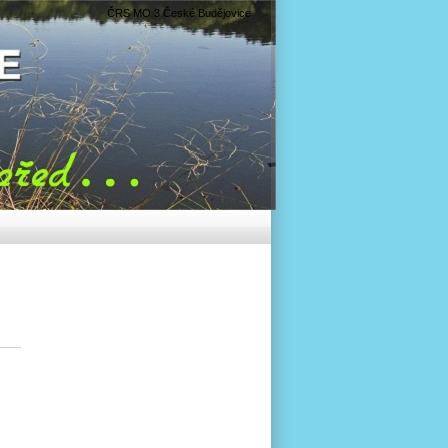
ČRS MO 3 České Budějovice