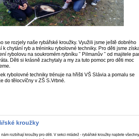
o se rozjely naše rybářské kroužky. Využili jsme ještě dobrého
í k chytání ryb a tréninku rybolovné techniky. Pro děti jsme získa
ení rybolovu na soukromém rybníku " Pilmanův " od majitele p
áta. Děti si krásně zachytaly a my za tuto pomoc pro děti moc
jeme.
ek rybolovné techniky trénuje na hřišti VŠ Slávia a pomalu se
je do tělocvíčny v ZŠ S.Vrbné.
ářské kroužky
 nám rozbíhají kroužky pro děti. V sekci mládež - rybářské kroužky najdete všechn