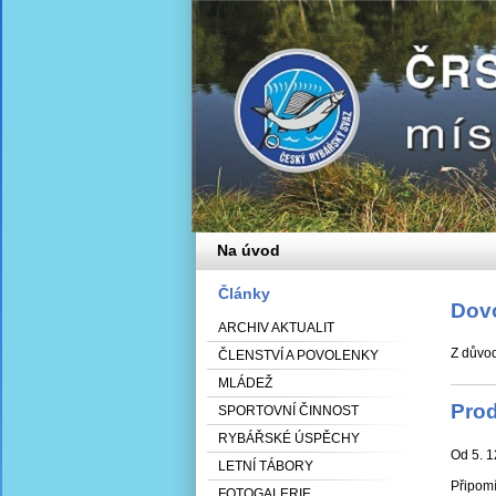
Na úvod
Články
Dov
ARCHIV AKTUALIT
Z důvod
ČLENSTVÍ A POVOLENKY
MLÁDEŽ
Prod
SPORTOVNÍ ČINNOST
RYBÁŘSKÉ ÚSPĚCHY
Od 5. 1
LETNÍ TÁBORY
Připomí
FOTOGALERIE