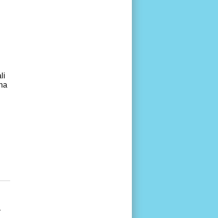
li
ana
y