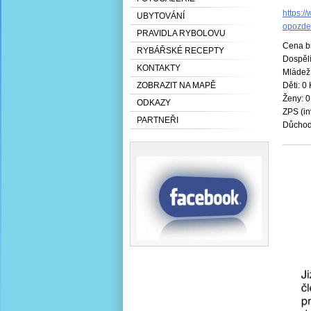
https:/
UBYTOVÁNÍ
opozde
PRAVIDLA RYBOLOVU
Cena br
RYBÁŘSKÉ RECEPTY
Dospělí
KONTAKTY
Mládež:
Děti: 0
ZOBRAZIT NA MAPĚ
Ženy: 0
ODKAZY
ZPS (in
PARTNEŘI
Důchodc