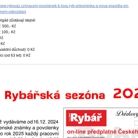
/www.rybsvaz.cz/vraceni-povolenek-k-lovu-ryb-pripominka-a-nova-pravidla-pri-
nem-odevzdani
igád zůstávají stejné:
: 500,- Kč
 100,- Kč
 Kč
 Kč
validní důchod): 0 Kč
i (od 63 let): 0 Kč