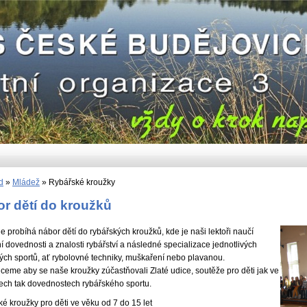
d
»
Mládež
»
Rybářské kroužky
r dětí do kroužků
e probíhá nábor dětí do rybářských kroužků, kde je naši lektoři naučí
í dovednosti a znalosti rybářství a následné specializace jednotlivých
ých sportů, ať rybolovné techniky, muškaření nebo plavanou.
ceme aby se naše kroužky zúčastňovali Zlaté udice, soutěže pro děti jak ve
ech tak dovednostech rybářského sportu.
é kroužky pro děti ve věku od 7 do 15 let