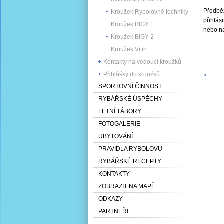
Předběž
Kroužek Rybolovné techniky
přihlás
Kroužek BIGY 1
nebo na
Kroužek BIGY 2
Kroužek Vitín
Kontakty na vedoucí kroužků
Přihlášky do kroužků
«
SPORTOVNÍ ČINNOST
RYBÁŘSKÉ ÚSPĚCHY
LETNÍ TÁBORY
FOTOGALERIE
UBYTOVÁNÍ
PRAVIDLA RYBOLOVU
RYBÁŘSKÉ RECEPTY
KONTAKTY
ZOBRAZIT NA MAPĚ
ODKAZY
PARTNEŘI