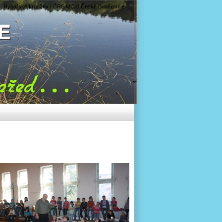
Rybářské kroužky | ČRS MO 3 České Budějovice