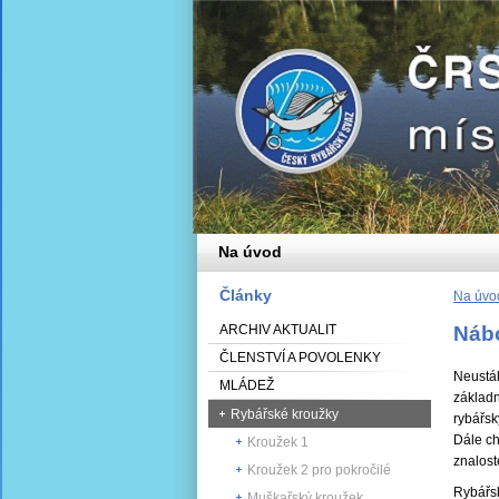
Na úvod
Články
Na úvo
ARCHIV AKTUALIT
Nábo
ČLENSTVÍ A POVOLENKY
Neustál
MLÁDEŽ
základn
Rybářské kroužky
rybářsk
Dále ch
Kroužek 1
znalost
Kroužek 2 pro pokročilé
Rybářsk
Muškařský kroužek