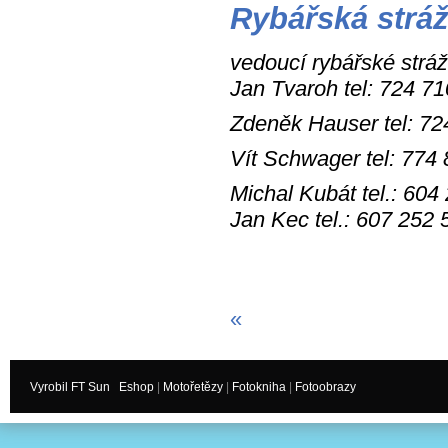
Rybářská strá
vedoucí rybářské strá
Jan Tvaroh tel: 724 7
Zdeněk Hauser tel: 72
Vít Schwager tel: 774
Michal Kubát tel.: 604
Jan Kec tel.: 607 252 
«
Vyrobil FT Sun
Eshop
|
Motořetězy
|
Fotokniha
|
Fotoobrazy