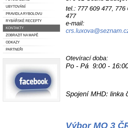
UBYTOVÁNÍ
tel.: 777 609 477, 776
PRAVIDLA RYBOLOVU
477
RYBÁŘSKÉ RECEPTY
e-mail:
KONTAKTY
crs.luxova@seznam.c
ZOBRAZIT NA MAPĚ
ODKAZY
PARTNEŘI
Otevírací doba:
Po - Pá 9:00 - 16:0
Spojení MHD: linka č
Výbor MO 3 Č