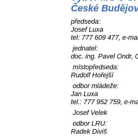
České Budějo
předseda:
Josef Luxa
tel: 777 609 477, e-ma
jednatel:
doc. ing. Pavel Ondr,
místopředseda:
Rudolf Hořejší
odbor mládeže:
Jan Luxa
tel.: 777 952 759, e-ma
Josef Velek
odbor LRU:
Radek Diviš