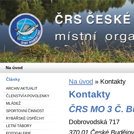
Na úvod
Články
Na úvod
»
Kontakty
ARCHIV AKTUALIT
Kontakty
ČLENSTVÍ A POVOLENKY
MLÁDEŽ
ČRS MO 3 Č. B
SPORTOVNÍ ČINNOST
RYBÁŘSKÉ ÚSPĚCHY
Dobrovodská 717
LETNÍ TÁBORY
370 01 České Budějov
FOTOGALERIE