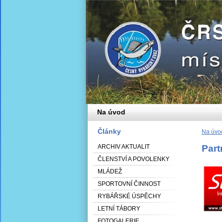
Na úvod
Články
Na úvo
ARCHIV AKTUALIT
Part
ČLENSTVÍ A POVOLENKY
MLÁDEŽ
SPORTOVNÍ ČINNOST
RYBÁŘSKÉ ÚSPĚCHY
LETNÍ TÁBORY
FOTOGALERIE