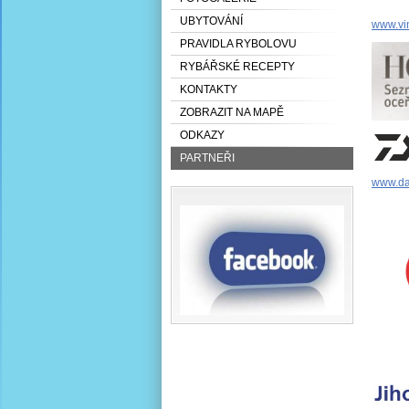
UBYTOVÁNÍ
www.vi
PRAVIDLA RYBOLOVU
RYBÁŘSKÉ RECEPTY
KONTAKTY
ZOBRAZIT NA MAPĚ
ODKAZY
PARTNEŘI
www.da