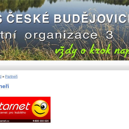
d
»
Partneři
neři