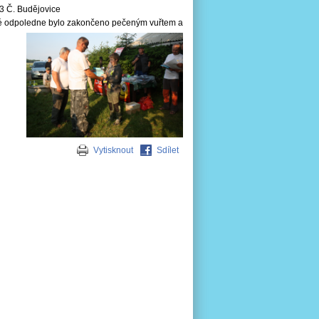
O3 Č. Budějovice
sné odpoledne bylo zakončeno pečeným vuřtem a
Vytisknout
Sdílet