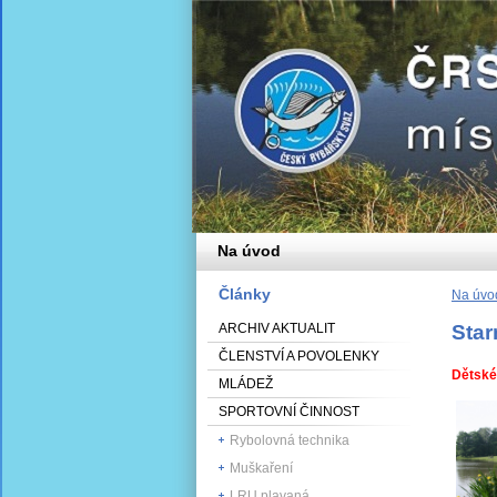
Na úvod
Články
Na úvo
ARCHIV AKTUALIT
Star
ČLENSTVÍ A POVOLENKY
Dětské
MLÁDEŽ
SPORTOVNÍ ČINNOST
Rybolovná technika
Muškaření
LRU plavaná