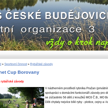
d
»
Sportovní činnost
»
Rybářské závody
net Cup Borovany
 rybářské závody
V nádherném prostředí rybníka Pražan (privátn
spolupráci s domácími funkcionáři závody pro d
se zúčastnilo 56 dětí z kroužků MO3 Č.B., MO 
Děti chytaly nejvíce bílé ryby - plotice, cejny a i k