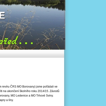
Rybářské závody | ČRS MO 3 České Budějovice
ím revíru ČRS MO Borovany) jsme pořádali ve
ěti na ukončení školního roku 2014/15. Závodů
Borovany, MO Ledenice a MO Trhové Sviny.
apry a líny.