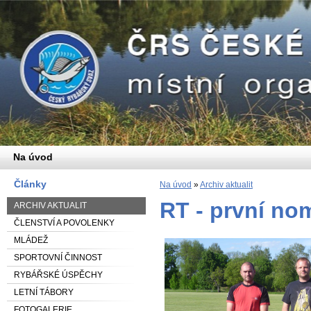
Na úvod
Články
Na úvod
»
Archiv aktualit
RT - první no
ARCHIV AKTUALIT
ČLENSTVÍ A POVOLENKY
MLÁDEŽ
SPORTOVNÍ ČINNOST
RYBÁŘSKÉ ÚSPĚCHY
LETNÍ TÁBORY
FOTOGALERIE