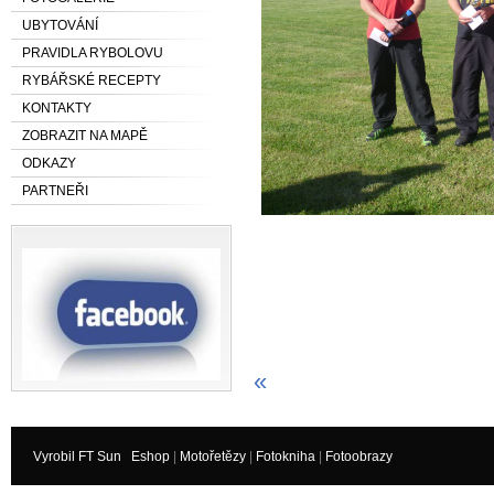
UBYTOVÁNÍ
PRAVIDLA RYBOLOVU
RYBÁŘSKÉ RECEPTY
KONTAKTY
ZOBRAZIT NA MAPĚ
ODKAZY
PARTNEŘI
«
Vyrobil FT Sun
Eshop
|
Motořetězy
|
Fotokniha
|
Fotoobrazy