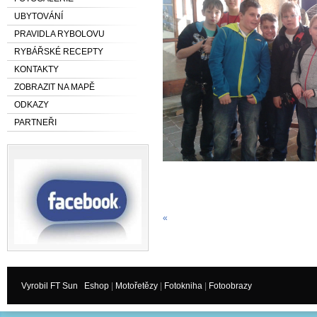
UBYTOVÁNÍ
PRAVIDLA RYBOLOVU
RYBÁŘSKÉ RECEPTY
KONTAKTY
ZOBRAZIT NA MAPĚ
ODKAZY
PARTNEŘI
«
Vyrobil FT Sun
Eshop
|
Motořetězy
|
Fotokniha
|
Fotoobrazy