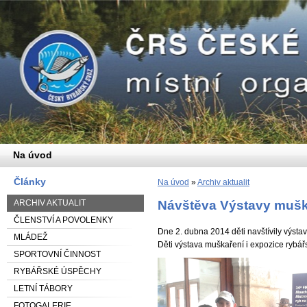
Na úvod
Články
Na úvod
»
Archiv aktualit
ARCHIV AKTUALIT
Návštěva Výstavy mušk
ČLENSTVÍ A POVOLENKY
Dne 2. dubna 2014 děti navštívily výs
MLÁDEŽ
Děti výstava muškaření i expozice rybářs
SPORTOVNÍ ČINNOST
RYBÁŘSKÉ ÚSPĚCHY
LETNÍ TÁBORY
FOTOGALERIE