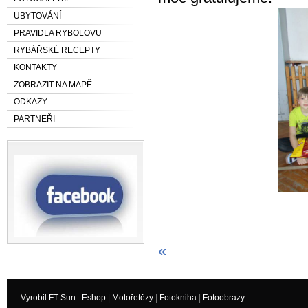
UBYTOVÁNÍ
PRAVIDLA RYBOLOVU
RYBÁŘSKÉ RECEPTY
KONTAKTY
ZOBRAZIT NA MAPĚ
ODKAZY
PARTNEŘI
«
Vyrobil FT Sun
Eshop
|
Motořetězy
|
Fotokniha
|
Fotoobrazy