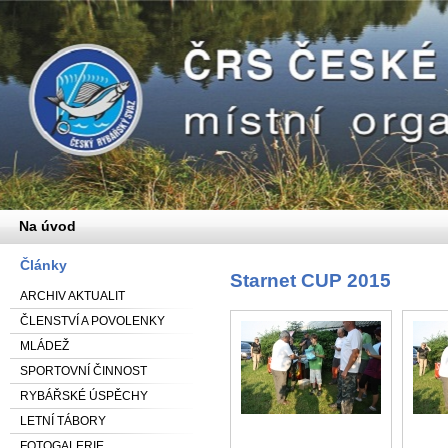
Na úvod
Články
Starnet CUP 2015
ARCHIV AKTUALIT
ČLENSTVÍ A POVOLENKY
MLÁDEŽ
SPORTOVNÍ ČINNOST
RYBÁŘSKÉ ÚSPĚCHY
LETNÍ TÁBORY
FOTOGALERIE