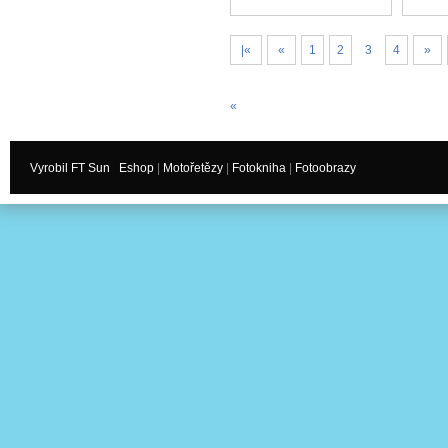
|«
«
1
2
3
4
»
«
Vyrobil FT Sun
Eshop
|
Motořetězy
|
Fotokniha
|
Fotoobrazy