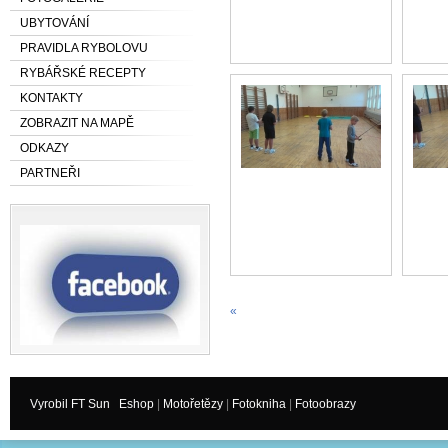
UBYTOVÁNÍ
PRAVIDLA RYBOLOVU
RYBÁŘSKÉ RECEPTY
KONTAKTY
ZOBRAZIT NA MAPĚ
ODKAZY
PARTNEŘI
«
Vyrobil FT Sun
Eshop
|
Motořetězy
|
Fotokniha
|
Fotoobrazy