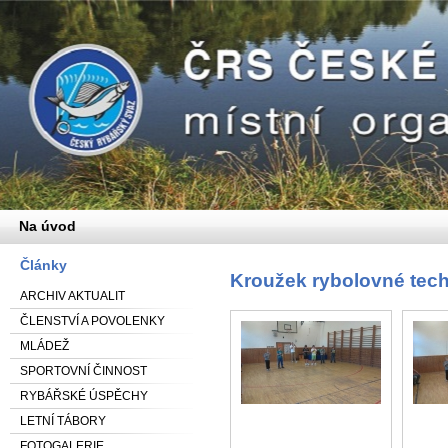
Na úvod
Články
Kroužek rybolovné tec
ARCHIV AKTUALIT
ČLENSTVÍ A POVOLENKY
MLÁDEŽ
SPORTOVNÍ ČINNOST
RYBÁŘSKÉ ÚSPĚCHY
LETNÍ TÁBORY
FOTOGALERIE